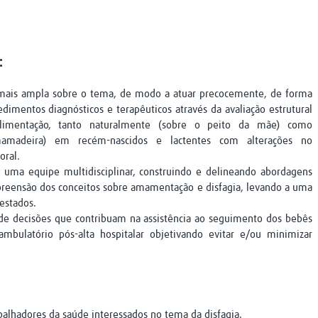
:
 mais ampla sobre o tema, de modo a atuar precocemente, de forma
edimentos diagnósticos e terapêuticos através da avaliação estrutural
limentação, tanto naturalmente (sobre o peito da mãe) como
mamadeira) em recém-nascidos e lactentes com alterações no
oral.
m uma equipe multidisciplinar, construindo e delineando abordagens
preensão dos conceitos sobre amamentação e disfagia, levando a uma
estados.
e decisões que contribuam na assistência ao seguimento dos bebês
mbulatório pós-alta hospitalar objetivando evitar e/ou minimizar
balhadores da saúde interessados no tema da disfagia.