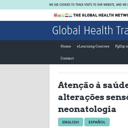
WE USE COOKIES TO TRACK VISITS TO OUR WEBSITE, AND WE
The Global Health Network
Global Health Tr
WHO Collaborating Centre
www.tghn.org
Home
eLearning Courses
PgDip 
Not a member?
Contact
Find out what The Global Health Network
can do for you.
REGISTER NOW.
Atenção à saúd
alterações sens
neonatologia
ENGLISH
ESPAÑOL