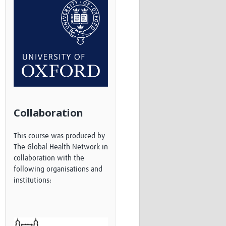
Research
WANETAM
CANTAM
TESA
R)
GBS
Women in Global Health Research
HeLTI
Global Health Research
Management
Coronavirus
Collaboration
This course was produced by
The Global Health Network in
collaboration with the
following organisations and
institutions:
ss