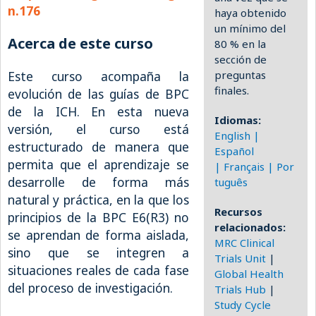
n.176
haya obtenido
Resources Gateway
un mínimo del
Acerca de este curso
80 % en la
Donate
sección de
FAQ
Este curso acompaña la
preguntas
finales.
evolución de las guías de BPC
Contact
de la ICH. En esta nueva
Idiomas:
versión, el curso está
English
|
estructurado de manera que
Español
permita que el aprendizaje se
|
Français
|
Por
desarrolle de forma más
tuguês
natural y práctica, en la que los
Recursos
principios de la BPC E6(R3) no
relacionados:
se aprendan de forma aislada,
MRC Clinical
sino que se integren a
Trials Unit
|
situaciones reales de cada fase
Global Health
del proceso de investigación.
Trials Hub
|
Study Cycle