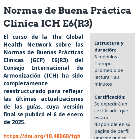
Normas de Buena Práctica
eLearning Courses
Clínica ICH E6(R3)
PgDip in GHR
El curso de la The Global
Professional Development
Estructura y
Health Network sobre las
What is it?
duración:
Normas de Buenas Prácticas
8 módulos.
Clínicas (GCP) E6(R3) del
Background
Tiempo
Consejo Internacional de
promedio de
Scoring & Moderation
Armonización (ICH) ha sido
lectura 180
completamente
minutos
Translations
reestructurado para reflejar
For Individuals
Certificación:
las últimas actualizaciones
Se expedirá un
de las guías, cuya versión
For Teams
certificado, que
final se publicó el 6 de enero
estará
Webinars and Workshops
de 2025.
disponible en su
página de perfil,
Certificates of Attendance
https://doi.org/10.48060/tgh
una vez que se