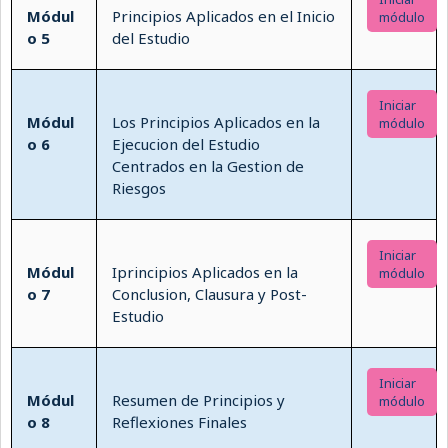
Módul
Principios Aplicados en el Inicio
módulo
o 5
del Estudio
Iniciar
Módul
Los Principios Aplicados en la
módulo
o 6
Ejecucion del Estudio
Centrados en la Gestion de
Riesgos
Iniciar
Módul
Iprincipios Aplicados en la
módulo
o 7
Conclusion, Clausura y Post-
Estudio
Iniciar
Módul
Resumen de Principios y
módulo
o 8
Reflexiones Finales