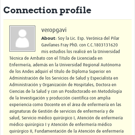
Connection profile
eLearning Courses
PgDip in GHR
veropgavi
Professional Development
About
: Soy la Lic. Esp. Verónica del Pilar
Gavilanes Fray PhD. con C.C.1803131620
What is it?
mis estudios los realicé en la Universidad
Técnica de Ambato con el Título de Licenciada en
Background
Enfermería, además en la Universidad Regional Autónoma
Scoring & Moderation
de los Andes adquirí el título de Diploma Superior en
Administración de los Servicios de Salud y Especialista en
Translations
Administración y Organización de Hospitales, Doctora en
Ciencias de la Salud y con un Posdoctorado en Metodología
For Individuals
de la Investigación y producción científica con amplia
For Teams
experiencia como Docente en el área de enfermería en las
asignaturas de Gestión de servicios de enfermería y de
Webinars and Workshops
salud, Servicio médico quirúrgico I, Atención de enfermería
médico quirúrgico I y Atención de enfermería médico
Certificates of Attendance
quirúrgico II, Fundamentación de la Atención de enfermería