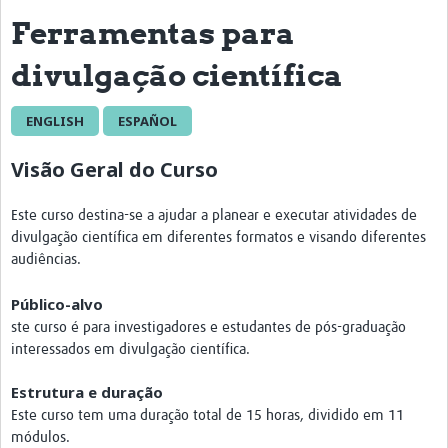
Ferramentas para
eLearning Courses
divulgação científica
PgDip in GHR
Professional Development
ENGLISH
ESPAÑOL
What is it?
Visão Geral do Curso
Background
Este curso destina-se a ajudar a planear e executar atividades de
Scoring & Moderation
divulgação científica em diferentes formatos e visando diferentes
audiências.
Translations
Público-alvo
For Individuals
ste curso é para investigadores e estudantes de pós-graduação
For Teams
interessados em divulgação científica.
Webinars and Workshops
Estrutura e duração
Este curso tem uma duração total de 15 horas, dividido em 11
Certificates of Attendance
módulos.