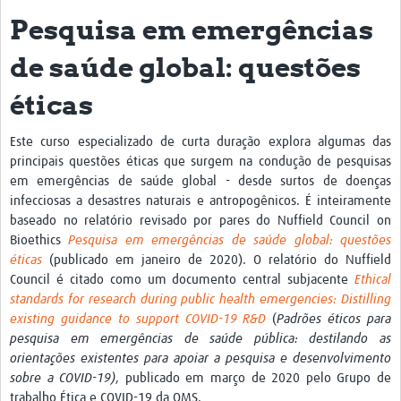
Pesquisa em emergências
eLearning Courses
de saúde global: questões
PgDip in GHR
éticas
Professional Development
What is it?
Este curso especializado de curta duração explora algumas das
principais questões éticas que surgem na condução de pesquisas
Background
em emergências de saúde global - desde surtos de doenças
infecciosas a desastres naturais e antropogênicos. É inteiramente
Scoring & Moderation
baseado no relatório revisado por pares do Nuffield Council on
Bioethics
Pesquisa em emergências de saúde global: questões
Translations
éticas
(publicado em janeiro de 2020). O relatório do Nuffield
For Individuals
Council é citado como um documento central subjacente
Ethical
standards for research during public health emergencies: Distilling
For Teams
existing guidance to support COVID-19 R&D
(
Padrões éticos para
pesquisa em emergências de saúde pública: destilando as
Webinars and Workshops
orientações existentes para apoiar a pesquisa e desenvolvimento
sobre a COVID-19)
, publicado em março de 2020 pelo Grupo de
Certificates of Attendance
trabalho Ética e COVID-19 da OMS.